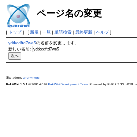
ページ名の変更
[
トップ
] [
新規
|
一覧
|
単語検索
|
最終更新
|
ヘルプ
]
ydtkcdftd7we5
の名前を変更します。
新しい名前:
Site admin:
anonymous
PukiWiki 1.5.1
© 2001-2016
PukiWiki Development Team
. Powered by PHP 7.3.33. HTML co