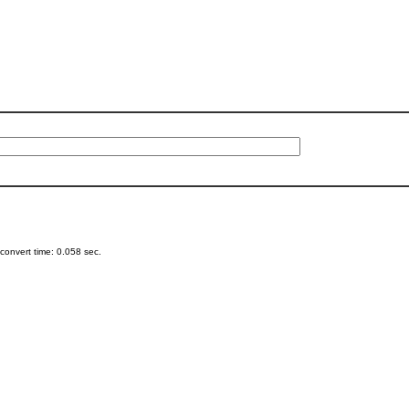
onvert time: 0.058 sec.