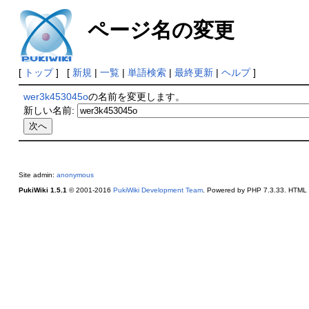
ページ名の変更
[
トップ
] [
新規
|
一覧
|
単語検索
|
最終更新
|
ヘルプ
]
wer3k453045o
の名前を変更します。
新しい名前:
Site admin:
anonymous
PukiWiki 1.5.1
© 2001-2016
PukiWiki Development Team
. Powered by PHP 7.3.33. HTML c