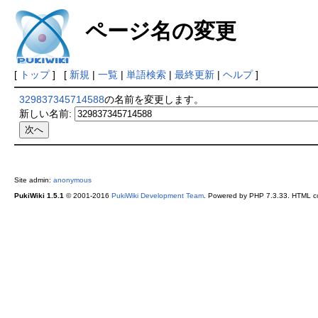
ページ名の変更
[
トップ
] [
新規
|
一覧
|
単語検索
|
最終更新
|
ヘルプ
]
329837345714588
の名前を変更します。
新しい名前:
Site admin:
anonymous
PukiWiki 1.5.1
© 2001-2016
PukiWiki Development Team
. Powered by PHP 7.3.33. HTML co