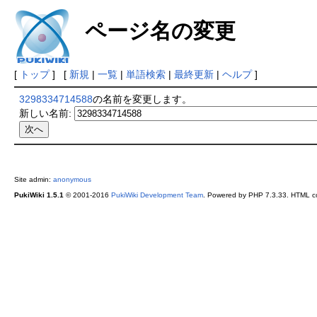
ページ名の変更
[
トップ
] [
新規
|
一覧
|
単語検索
|
最終更新
|
ヘルプ
]
3298334714588
の名前を変更します。
新しい名前:
Site admin:
anonymous
PukiWiki 1.5.1
© 2001-2016
PukiWiki Development Team
. Powered by PHP 7.3.33. HTML co