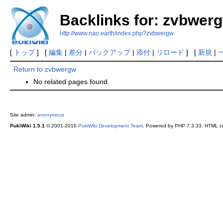
Backlinks for: zvbwer
http://www.nao.earth/index.php?zvbwergw
[
トップ
] [
編集
|
差分
|
バックアップ
|
添付
|
リロード
] [
新規
|
Return to zvbwergw
No related pages found.
Site admin:
anonymous
PukiWiki 1.5.1
© 2001-2016
PukiWiki Development Team
. Powered by PHP 7.3.33. HTML co