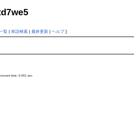
ftd7we5
一覧
|
単語検索
|
最終更新
|
ヘルプ
]
onvert time: 0.001 sec.