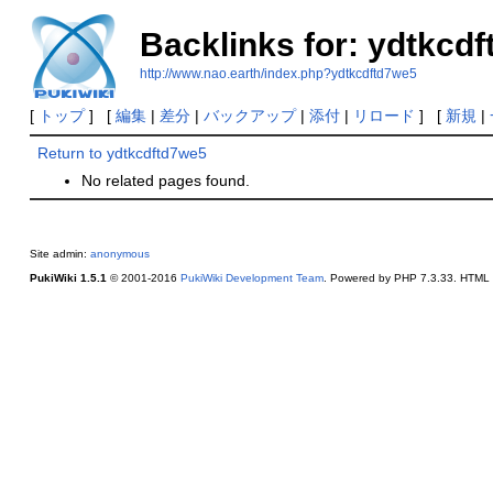
Backlinks for: ydtkcd
http://www.nao.earth/index.php?ydtkcdftd7we5
[
トップ
] [
編集
|
差分
|
バックアップ
|
添付
|
リロード
] [
新規
|
Return to ydtkcdftd7we5
No related pages found.
Site admin:
anonymous
PukiWiki 1.5.1
© 2001-2016
PukiWiki Development Team
. Powered by PHP 7.3.33. HTML c