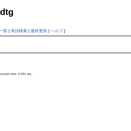
dtg
一覧
|
単語検索
|
最終更新
|
ヘルプ
]
onvert time: 0.001 sec.