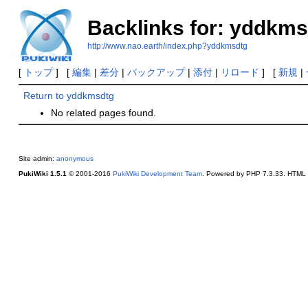
Backlinks for: yddkms
http://www.nao.earth/index.php?yddkmsdtg
[
トップ
] [
編集
|
差分
|
バックアップ
|
添付
|
リロード
] [
新規
|
Return to yddkmsdtg
No related pages found.
Site admin:
anonymous
PukiWiki 1.5.1
© 2001-2016
PukiWiki Development Team
. Powered by PHP 7.3.33. HTML c