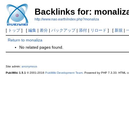
Backlinks for: monaliz
http://www.nao.earth/index.php?monaliza
[
トップ
] [
編集
|
差分
|
バックアップ
|
添付
|
リロード
] [
新規
|
Return to monaliza
No related pages found.
Site admin:
anonymous
PukiWiki 1.5.1
© 2001-2016
PukiWiki Development Team
. Powered by PHP 7.3.33. HTML co