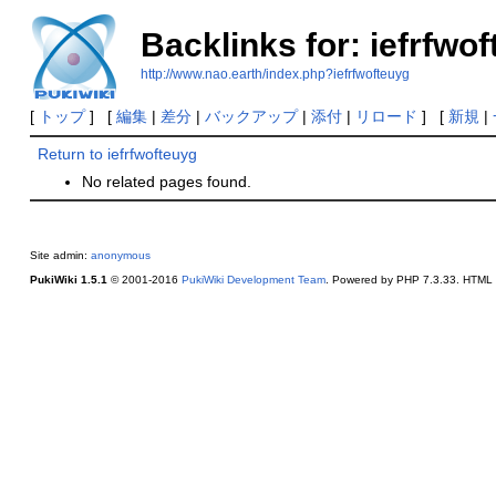
Backlinks for: iefrfwo
http://www.nao.earth/index.php?iefrfwofteuyg
[
トップ
] [
編集
|
差分
|
バックアップ
|
添付
|
リロード
] [
新規
|
Return to iefrfwofteuyg
No related pages found.
Site admin:
anonymous
PukiWiki 1.5.1
© 2001-2016
PukiWiki Development Team
. Powered by PHP 7.3.33. HTML c