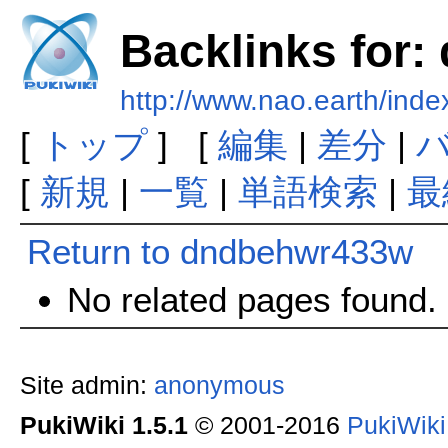
Backlinks for
http://www.nao.earth/in
[
トップ
] [
編集
|
差分
|
[
新規
|
一覧
|
単語検索
|
最
Return to dndbehwr433w
No related pages found.
Site admin:
anonymous
PukiWiki 1.5.1
© 2001-2016
PukiWik