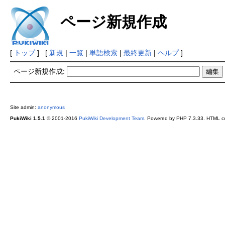
ページ新規作成
[
トップ
] [
新規
|
一覧
|
単語検索
|
最終更新
|
ヘルプ
]
ページ新規作成:
Site admin:
anonymous
PukiWiki 1.5.1
© 2001-2016
PukiWiki Development Team
. Powered by PHP 7.3.33. HTML co