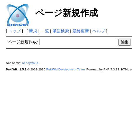
ページ新規作成
[
トップ
] [
新規
|
一覧
|
単語検索
|
最終更新
|
ヘルプ
]
ページ新規作成:
Site admin:
anonymous
PukiWiki 1.5.1
© 2001-2016
PukiWiki Development Team
. Powered by PHP 7.3.33. HTML co