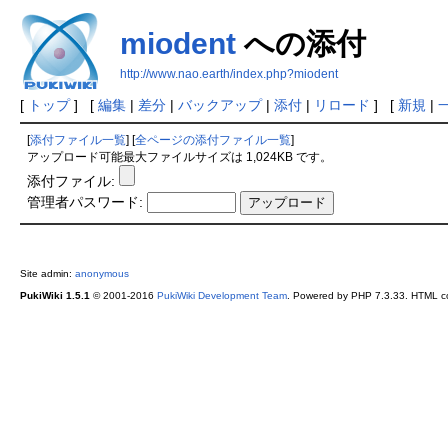
miodent
への添付
http://www.nao.earth/index.php?miodent
[
トップ
] [
編集
|
差分
|
バックアップ
|
添付
|
リロード
] [
新規
|
[
添付ファイル一覧
] [
全ページの添付ファイル一覧
]
アップロード可能最大ファイルサイズは 1,024KB です。
添付ファイル:
管理者パスワード:
Site admin:
anonymous
PukiWiki 1.5.1
© 2001-2016
PukiWiki Development Team
. Powered by PHP 7.3.33. HTML co