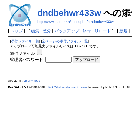
dndbehwr433w
への添
http://www.nao.earth/index.php?dndbehwr433w
[
トップ
] [
編集
|
差分
|
バックアップ
|
添付
|
リロード
] [
新規
|
[
添付ファイル一覧
] [
全ページの添付ファイル一覧
]
アップロード可能最大ファイルサイズは 1,024KB です。
添付ファイル:
管理者パスワード:
Site admin:
anonymous
PukiWiki 1.5.1
© 2001-2016
PukiWiki Development Team
. Powered by PHP 7.3.33. HTML c