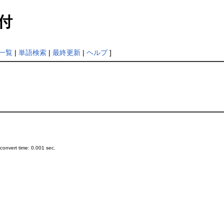
付
一覧
|
単語検索
|
最終更新
|
ヘルプ
]
onvert time: 0.001 sec.