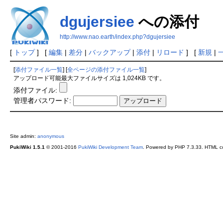
dgujersiee
への添付
http://www.nao.earth/index.php?dgujersiee
[
トップ
] [
編集
|
差分
|
バックアップ
|
添付
|
リロード
] [
新規
|
[
添付ファイル一覧
] [
全ページの添付ファイル一覧
]
アップロード可能最大ファイルサイズは 1,024KB です。
添付ファイル:
管理者パスワード:
Site admin:
anonymous
PukiWiki 1.5.1
© 2001-2016
PukiWiki Development Team
. Powered by PHP 7.3.33. HTML co