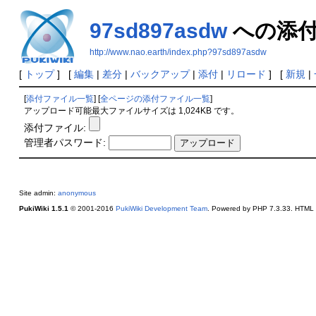
97sd897asdw
への添
http://www.nao.earth/index.php?97sd897asdw
[
トップ
] [
編集
|
差分
|
バックアップ
|
添付
|
リロード
] [
新規
|
[
添付ファイル一覧
] [
全ページの添付ファイル一覧
]
アップロード可能最大ファイルサイズは 1,024KB です。
添付ファイル:
管理者パスワード:
Site admin:
anonymous
PukiWiki 1.5.1
© 2001-2016
PukiWiki Development Team
. Powered by PHP 7.3.33. HTML c