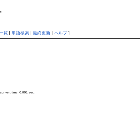
付
一覧
|
単語検索
|
最終更新
|
ヘルプ
]
onvert time: 0.001 sec.