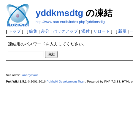
yddkmsdtg
の凍結
http://www.nao.earth/index.php?yddkmsdtg
[
トップ
] [
編集
|
差分
|
バックアップ
|
添付
|
リロード
] [
新規
|
凍結用のパスワードを入力してください。
Site admin:
anonymous
PukiWiki 1.5.1
© 2001-2016
PukiWiki Development Team
. Powered by PHP 7.3.33. HTML co