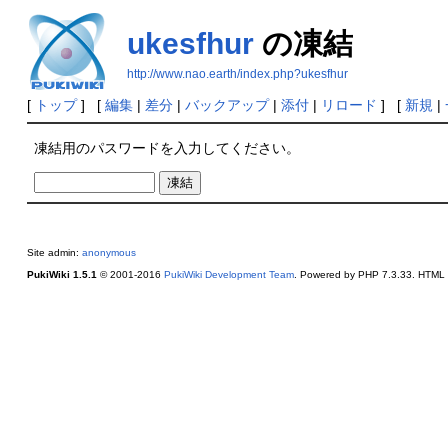
ukesfhur
の凍結
http://www.nao.earth/index.php?ukesfhur
[
トップ
] [
編集
|
差分
|
バックアップ
|
添付
|
リロード
] [
新規
|
凍結用のパスワードを入力してください。
Site admin:
anonymous
PukiWiki 1.5.1
© 2001-2016
PukiWiki Development Team
. Powered by PHP 7.3.33. HTML c