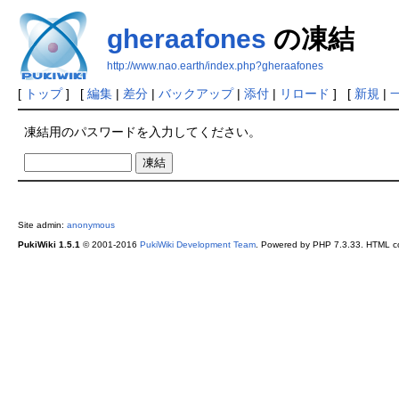
gheraafones
の凍結
http://www.nao.earth/index.php?gheraafones
[
トップ
] [
編集
|
差分
|
バックアップ
|
添付
|
リロード
] [
新規
|
凍結用のパスワードを入力してください。
Site admin:
anonymous
PukiWiki 1.5.1
© 2001-2016
PukiWiki Development Team
. Powered by PHP 7.3.33. HTML co