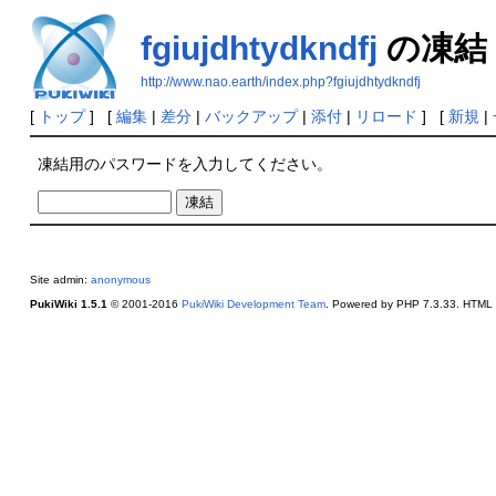
fgiujdhtydkndfj
の凍結
http://www.nao.earth/index.php?fgiujdhtydkndfj
[
トップ
] [
編集
|
差分
|
バックアップ
|
添付
|
リロード
] [
新規
|
凍結用のパスワードを入力してください。
Site admin:
anonymous
PukiWiki 1.5.1
© 2001-2016
PukiWiki Development Team
. Powered by PHP 7.3.33. HTML c