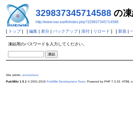
329837345714588
の凍
http://www.nao.earth/index.php?329837345714588
[
トップ
] [
編集
|
差分
|
バックアップ
|
添付
|
リロード
] [
新規
|
凍結用のパスワードを入力してください。
Site admin:
anonymous
PukiWiki 1.5.1
© 2001-2016
PukiWiki Development Team
. Powered by PHP 7.3.33. HTML co