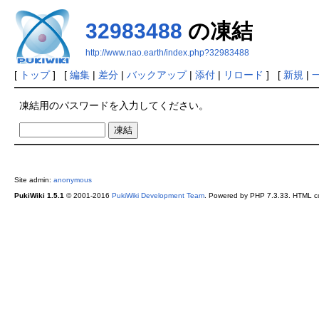
32983488
の凍結
http://www.nao.earth/index.php?32983488
[
トップ
] [
編集
|
差分
|
バックアップ
|
添付
|
リロード
] [
新規
|
凍結用のパスワードを入力してください。
Site admin:
anonymous
PukiWiki 1.5.1
© 2001-2016
PukiWiki Development Team
. Powered by PHP 7.3.33. HTML co