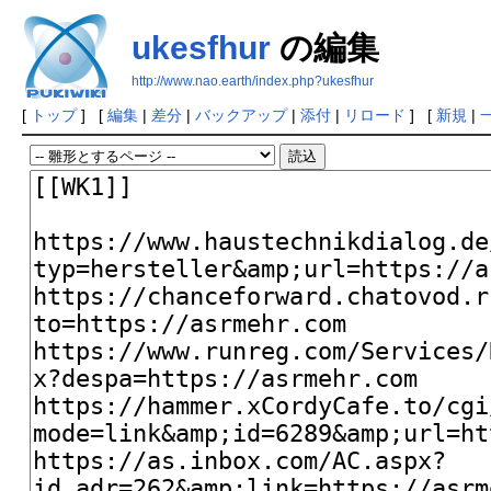
ukesfhur
の編集
http://www.nao.earth/index.php?ukesfhur
[
トップ
] [
編集
|
差分
|
バックアップ
|
添付
|
リロード
] [
新規
|