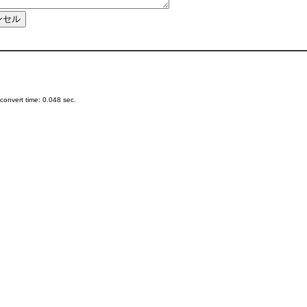
onvert time: 0.048 sec.