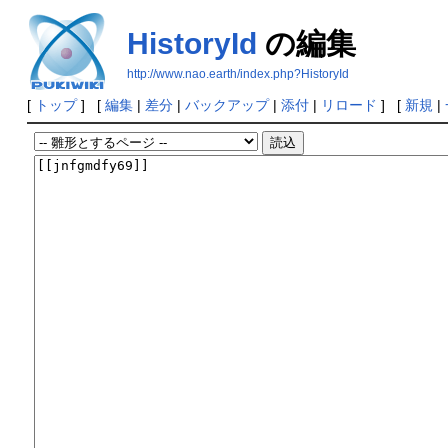
HistoryId
の編集
http://www.nao.earth/index.php?HistoryId
[
トップ
] [
編集
|
差分
|
バックアップ
|
添付
|
リロード
] [
新規
|