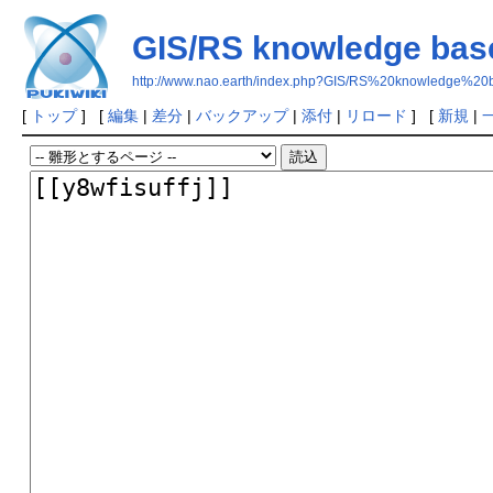
GIS/RS knowledge bas
http://www.nao.earth/index.php?GIS/RS%20knowledge%20
[
トップ
] [
編集
|
差分
|
バックアップ
|
添付
|
リロード
] [
新規
|