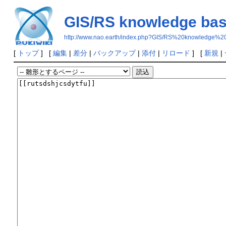
GIS/RS knowledge ba
http://www.nao.earth/index.php?GIS/RS%20knowledge%2
[
トップ
] [
編集
|
差分
|
バックアップ
|
添付
|
リロード
] [
新規
|