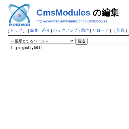
CmsModules
の編集
http://www.nao.earth/index.php?CmsModules
[
トップ
] [
編集
|
差分
|
バックアップ
|
添付
|
リロード
] [
新規
|