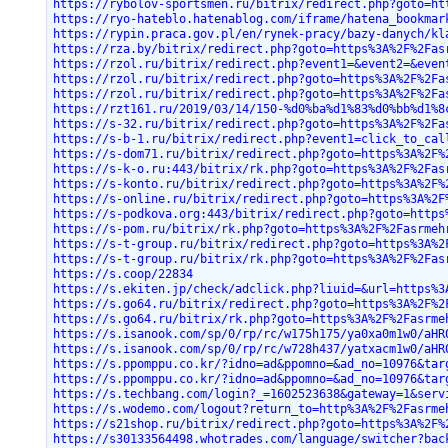
https://rybolov-sportsmen.ru/bitrix/redirect.php?goto=ht
https://ryo-hateblo.hatenablog.com/iframe/hatena_bookmar
https://rypin.praca.gov.pl/en/rynek-pracy/bazy-danych/kl
https://rza.by/bitrix/redirect.php?goto=https%3A%2F%2Fas
https://rzol.ru/bitrix/redirect.php?event1=&event2=&even
https://rzol.ru/bitrix/redirect.php?goto=https%3A%2F%2Fa
https://rzol.ru/bitrix/redirect.php?goto=https%3A%2F%2Fa
https://rzt161.ru/2019/03/14/150-%d0%ba%d1%83%d0%bb%d1%8
https://s-32.ru/bitrix/redirect.php?goto=https%3A%2F%2Fa
https://s-b-1.ru/bitrix/redirect.php?event1=click_to_cal
https://s-dom71.ru/bitrix/redirect.php?goto=https%3A%2F%
https://s-k-o.ru:443/bitrix/rk.php?goto=https%3A%2F%2Fas
https://s-konto.ru/bitrix/redirect.php?goto=https%3A%2F%
https://s-online.ru/bitrix/redirect.php?goto=https%3A%2F
https://s-podkova.org:443/bitrix/redirect.php?goto=https
https://s-pom.ru/bitrix/rk.php?goto=https%3A%2F%2Fasrmeh
https://s-t-group.ru/bitrix/redirect.php?goto=https%3A%2
https://s-t-group.ru/bitrix/rk.php?goto=https%3A%2F%2Fas
https://s.coop/22834
https://s.ekiten.jp/check/adclick.php?liuid=&url=https%3
https://s.go64.ru/bitrix/redirect.php?goto=https%3A%2F%2
https://s.go64.ru/bitrix/rk.php?goto=https%3A%2F%2Fasrme
https://s.isanook.com/sp/0/rp/rc/w175h175/ya0xa0m1w0/aHR
https://s.isanook.com/sp/0/rp/rc/w728h437/yatxacm1w0/aHR
https://s.ppomppu.co.kr/?idno=ad&ppomno=&ad_no=10976&tar
https://s.ppomppu.co.kr/?idno=ad&ppomno=&ad_no=10976&tar
https://s.techbang.com/login?_=1602523638&gateway=1&serv
https://s.wodemo.com/logout?return_to=http%3A%2F%2Fasrme
https://s21shop.ru/bitrix/redirect.php?goto=https%3A%2F%
https://s30133564498.whotrades.com/language/switcher?bac