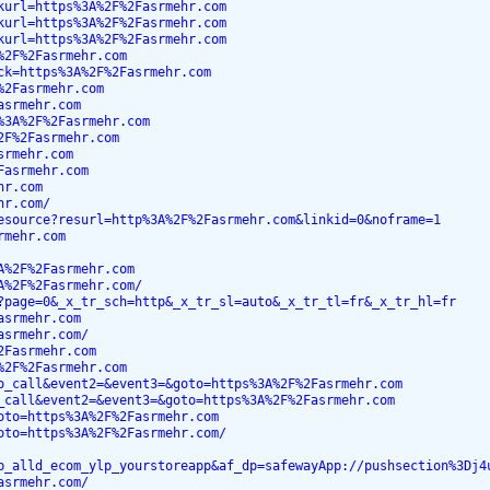
kurl=https%3A%2F%2Fasrmehr.com
kurl=https%3A%2F%2Fasrmehr.com
kurl=https%3A%2F%2Fasrmehr.com
%2F%2Fasrmehr.com
ck=https%3A%2F%2Fasrmehr.com
%2Fasrmehr.com
asrmehr.com
%3A%2F%2Fasrmehr.com
2F%2Fasrmehr.com
srmehr.com
Fasrmehr.com
hr.com
hr.com/
esource?resurl=http%3A%2F%2Fasrmehr.com&linkid=0&noframe=1
rmehr.com
A%2F%2Fasrmehr.com
A%2F%2Fasrmehr.com/
?page=0&_x_tr_sch=http&_x_tr_sl=auto&_x_tr_tl=fr&_x_tr_hl=fr
asrmehr.com
asrmehr.com/
2Fasrmehr.com
%2F%2Fasrmehr.com
o_call&event2=&event3=&goto=https%3A%2F%2Fasrmehr.com
_call&event2=&event3=&goto=https%3A%2F%2Fasrmehr.com
oto=https%3A%2F%2Fasrmehr.com
oto=https%3A%2F%2Fasrmehr.com/
b_alld_ecom_ylp_yourstoreapp&af_dp=safewayApp://pushsection%3Dj4
asrmehr.com/