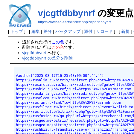
vjcgtfdbbynrf
の変更点
http://www.nao.earth/index.php?vjcgtfdbbynrf
[
トップ
] [
編集
|
差分
|
バックアップ
|
添付
|
リロード
] [
新規
|
追加された行は
この色
です。
削除された行は
この色
です。
vjcgtfdbbynrf
へ行く。
vjcgtfdbbynrf の差分を削除
#author("2025-08-17T16:25:48+09:00","","")
https://rusalia.ru/bitrix/redirect.php?goto=https%3A%2F%
https://rusarctica.ru/bitrix/redirect.php?goto=https%3A%
https://rusbic.ru/bb/ref/?url=https%3A%2F%2Fasrmehr.com
https://rusdarling.com/bitrix/redirect.php?goto=https%3A
https://ruselcom.ru/bitrix/redirect.php?goto=https%3A%2F
https://rusfan.ru/link?to=http%3A%2F%2Fasrmehr.com
https://rusfilter.ru/bitrix/redirect.php?event1=click_to
https://rusfit.club/bitrix/rk.php?goto=http%3A%2F%2Fasrm
https://rusfusion.ru/go.php?url=https://sterchannel.com/
https://rusgeo.me/bitrix/redirect.php?goto=https%3A%2F%2
https://rusgeo.me/bitrix/redirect.php?goto=https%3A%2F%2
https://rushbiz.ru/franshizy/vse-o-franshizax/franchajzi