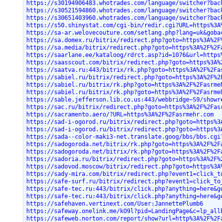
https://s30194906483.whotrades.com/language/switcher?bac
https://s30521594860.whotrades.com/language/switcher?bac
https://s30651403960.whotrades.com/language/switcher?bac
https://s50.shinystat.com/cgi-bin/redir.cgi?URL=https%3A
https://sa-ar.welovecouture.com/setlang.php?lang=uk&goba
https://sa.domex.ru/bitrix/redirect.php?goto=https%3A%2F
https://sa.media/bitrix/redirect.php?goto=https%3A%2F%2F
https://saarlane.ee/kataloog/rdrct.asp?id=1076&url=https
https://saasscout.com/bitrix/redirect.php?goto=https%3A%
https://saatva.ru:443/bitrix/rk.php?goto=https%3A%2F%2Fa
https://sabiel.ru/bitrix/redirect.php?goto=https%3A%2F%2
https://sabiel.ru/bitrix/rk.php?goto=https%3A%2F%2Fasrme
https://sabiel.ru/bitrix/rk.php?goto=https%3A%2F%2Fasrme
https://sable.jefferson.lib.co.us:443/webbridge~S9/showr
https://sac.ru/bitrix/redirect.php?goto=https%3A%2F%2Fas
https://sacramento.aero/?URL=https%3A%2F%2Fasrmehr.com
https://sad-i-ogorod.ru/bitrix/redirect.php?goto=https%3
https://sad-i-ogorod.ru/bitrix/redirect.php?goto=https%3
https://sada--color-maki3-net.translate.goog/bbs/bbs.cgi
https://sadogoroda.net/bitrix/rk.php?goto=https%3A%2F%2F
https://sadogoroda.net/bitrix/rk.php?goto=https%3A%2F%2F
https://sadoria.ru/bitrix/redirect.php?goto=https%3A%2F%
https://sadovod.moscow/bitrix/redirect.php?goto=https%3A
https://sady-mira.com/bitrix/redirect.php?event1=click_t
https://safe-surf.ru/bitrix/redirect.php?event1=click_to
https://safe-tec.ru:443/bitrix/click.php?anything=here&g
https://safe-tec.ru:443/bitrix/click.php?anything=here&g
https://safehaven.vertinext.com/User:JannettePlumb6
https://safeway.onelink.me/kO9l?pid=LandingPage&c=lp_all
https://safeweb.norton.com/report/show?url=http%3A%2F%2F