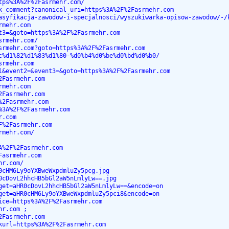
tps%3A%2F%2Fasrmehr.com/
k_comment?canonical_uri=https%3A%2F%2Fasrmehr.com
asyfikacja-zawodow-i-specjalnosci/wyszukiwarka-opisow-zawodow/-/
rmehr.com
t3=&goto=https%3A%2F%2Fasrmehr.com
srmehr.com/
srmehr.com?goto=https%3A%2F%2Fasrmehr.com
c%d1%82%d1%83%d1%80-%d0%b4%d0%be%d0%bd%d0%b0/
srmehr.com
l&event2=&event3=&goto=https%3A%2F%2Fasrmehr.com
2Fasrmehr.com
rmehr.com
2Fasrmehr.com
%2Fasrmehr.com
%3A%2F%2Fasrmehr.com
r.com
F%2Fasrmehr.com
rmehr.com/
A%2F%2Fasrmehr.com
Fasrmehr.com
hr.com/
0cHM6Ly9oYXBweWxpdmluZy5pcg.jpg
0cDovL2hhcHB5bGl2aW5nLmlyLw==.jpg
get=aHR0cDovL2hhcHB5bGl2aW5nLmlyLw==&encode=on
get=aHR0cHM6Ly9oYXBweWxpdmluZy5pci8&encode=on
ice=https%3A%2F%2Fasrmehr.com
hr.com ;
2Fasrmehr.com
kurl=https%3A%2F%2Fasrmehr.com