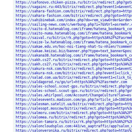
https://safonovo.chiken-pizza.ru/bitrix/redirect.php?got
https://sagainc.ru:443/bitrix/redirect.php?event1=&event
https://sahara-fashion.com/bitrix/redirect.php?goto=http
https://sahara-fashion.com/bitrix/redirect.php?goto=http
https://sahibinebak.com/index.php?do=rem_viewOrder&order
https://sailing-news.com/c/werbung.php?i=7&VUrl=asrmehr.
https://saito-d.hatenablog.com/iframe/hatena_bookmark_co
https://saito-numa.hatenablog.com/iframe/hatena_bookmark
https://saival.ru/bitrix/rk.php?goto=https%3A%2F%2Fasrme
https://saize-lw.hatenablog.com/iframe/hatena_bookmark_c
https://sakae.edu.vn/hoc-noi-tieng-nhat-tu-nhien/?commen
https://sakae.keizai.biz/banner.php?type=text_banner&pos
https://sakana38.hatenablog.com/iframe/hatena_bookmark_c
https://sakh.cs27.ru/bitrix/redirect.php?goto=https%3A%2
https://sakh.cs27.ru/bitrix/redirect.php?goto=https%3A%2
https://sakura-nsk.com/bitrix/redirect.php?event1=&event
https://sakura-nsk.com/bitrix/redirect.php?event1=click_
https://salad.com.ua/bitrix/redirect.php?event1=click_to
https://saldagorod.ru/go/url=https%3A%2F%2Fasrmehr.com
https://sales-school.scout-gps.ru/bitrix/redirect.php?go
https://sales-school.scout-gps.ru/bitrix/redirect.php?go
https://sales.whirlpool.com/Account/ChangeCulture?lan=es
https://salesevents.madison.com/go.php?article_id=108164
https://salesman.satelit.ua/bitrix/redirect.php?goto=htt
https://salesopt.moscow/bitrix/redirect.php?goto=https%3
https://salmoru.com/bitrix/redirect.php?goto=https%3A%2F
https://salomea.ru/bitrix/redirect.php?goto=https%3A%2F%
https://salon-tamara.ru/bitrix/rk.php?goto=https%3A%2F%2
https://saloncloudsplus.com:443/ws_aaptraffic/app?salon_
https://salonveronika.ru/bitrix/redirect.php?goto=https%