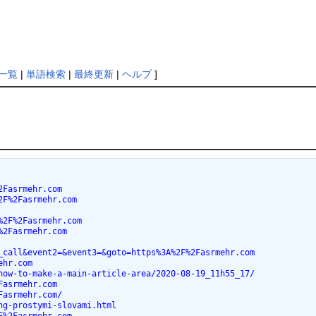
一覧
|
単語検索
|
最終更新
|
ヘルプ
]
2Fasrmehr.com
2F%2Fasrmehr.com
%2F%2Fasrmehr.com
%2Fasrmehr.com
_call&event2=&event3=&goto=https%3A%2F%2Fasrmehr.com
ehr.com
how-to-make-a-main-article-area/2020-08-19_11h55_17/
Fasrmehr.com
Fasrmehr.com/
ng-prostymi-slovami.html