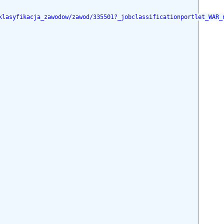
klasyfikacja_zawodow/zawod/335501?_jobclassificationportlet_WAR_