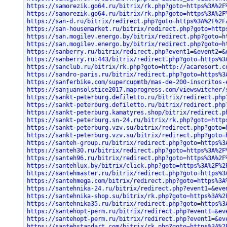
https://samorezik.go64.ru/bitrix/rk.php?goto=https%3A%2F
https://samorezik.go64.ru/bitrix/rk.php?goto=https%3A%2F
https://san-d.ru/bitrix/redirect.php?goto=https%3A%2F%2F
https://san-housemarket.ru/bitrix/redirect.php?goto=http
https://san.mogilev.energo.by/bitrix/redirect.php?goto=h
https://san.mogilev.energo.by/bitrix/redirect.php?goto=h
https://sanberry.ru/bitrix/redirect.php?event1=&event2=&
https://sanberry.ru:443/bitrix/redirect.php?goto=https%3
https://sanclub.ru/bitrix/rk.php?goto=http://acaresort.c
https://sandro-paris.ru/bitrix/redirect.php?goto=https%3
https://sanferbike.com/supercupmtb/mas-de-200-inscritos-
https://sanjuansolstice2017.maprogress.com/viewswitcher/
https://sankt-peterburg.defiletto.ru/bitrix/redirect.php
https://sankt-peterburg.defiletto.ru/bitrix/redirect.php
https://sankt-peterburg.kamatyres.shop/bitrix/redirect.p
https://sankt-peterburg.sn-24.ru/bitrix/rk.php?goto=http
https://sankt-peterburg.vzv.su/bitrix/redirect.php?goto=
https://sankt-peterburg.vzv.su/bitrix/redirect.php?goto=
https://santeh-group.ru/bitrix/redirect.php?goto=https%3
https://santeh30.ru/bitrix/redirect.php?goto=https%3A%2F
https://santeh96.ru/bitrix/redirect.php?goto=https%3A%2F
https://santehlux.by/bitrix/click.php?goto=https%3A%2F%2
https://santehmaster.ru/bitrix/redirect.php?goto=https%3
https://santehmega.com/bitrix/redirect.php?goto=https%3A
https://santehnika-24.ru/bitrix/redirect.php?event1=&eve
https://santehnika-shop.su/bitrix/rk.php?goto=https%3A%2
https://santehnika35.ru/bitrix/redirect.php?goto=https%3
https://santehopt-perm.ru/bitrix/redirect.php?event1=&ev
https://santehopt-perm.ru/bitrix/redirect.php?event1=&ev
https://santehstandart.com/bitrix/rk.php?goto=https%3A%2