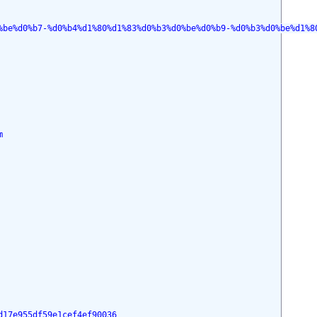
%be%d0%b7-%d0%b4%d1%80%d1%83%d0%b3%d0%be%d0%b9-%d0%b3%d0%be%d1%8
m
d17e955df59e1cef4ef90036